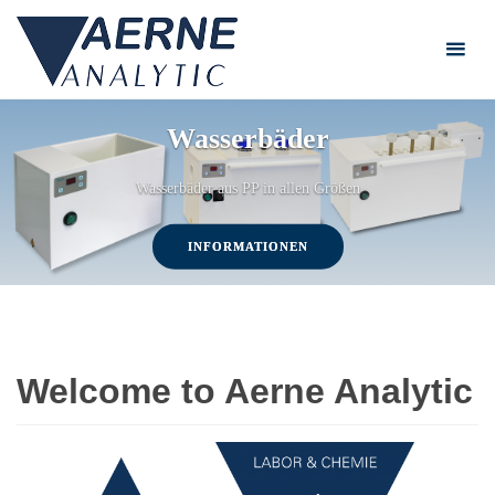
Skip
to
content
Wasserbäder
Wasserbäder aus PP in allen Größen
INFORMATIONEN
Welcome to Aerne Analytic