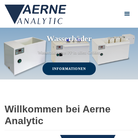
Zum
Inhalt
springen
Wasserbäder
Wasserbäder aus PP in allen Größen
INFORMATIONEN
Willkommen bei Aerne
Analytic